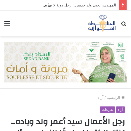
المهندس يحيى ولد حدمين.. رجل دولة لا تهزّه ترهات العابرين.
بحث
الق
عن
الرئيسية
/
آراء
آراء
تغريدات
رجل الأعمال سيد أعمر ولد وياده…