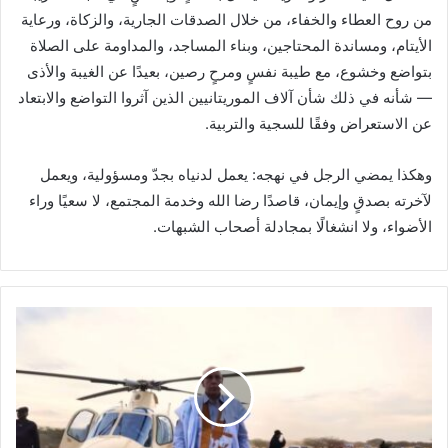
من روح العطاء والخفاء، من خلال الصدقات الجارية، والزكاة، ورعاية
الأيتام، ومساندة المحتاجين، وبناء المساجد، والمداومة على الصلاة
بتواضع وخشوع، مع طيبة نفسٍ ومرحٍ رصين، بعيدًا عن الغيبة والأذى
— شأنه في ذلك شأن آلاف الموريتانيين الذين آثروا التواضع والابتعاد
عن الاستعراض وفقًا للسجية والتربية.
وهكذا يمضي الرجل في نهجه: يعمل لدنياه بجدّ ومسؤولية، ويعمل
لآخرته بصدقٍ وإيمان، قاصدًا رضا الله وخدمة المجتمع، لا سعيًا وراء
الأضواء، ولا انشغالًا بمجادلة أصحاب الشبهات.