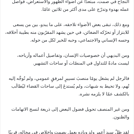
النجاح في صمت، مبتعدًا عن أضواء الظهور والاستعراض، فواصل
عمله بهدوء وتدرّج على مدى أكثر من ثلاثين عامًا.
ومع ذلك، تبقى بعض الأضواء تلاحقه، على ما يبدو، بين من يسعى
للابتزاز أو تحرّكه الضغائن، في حين يشهد المقرّبون منه بطيبة أخلاقه،
وحسه الإنساني والاجتماعي، وحبه للخير لكل من حوله.
ومن البديهي أن خصوصيات الإنسان، وتفاصيل أعماله وأرباحه،
ليست مادةً للتداول في المنصّات أو ساحات التشهير.
فالرجل لم يشغل يومًا منصبَ تسييرٍ لمرفقٍ عمومي، ولم تُوجَّه إليه
تُهم، ولا تحيط به شبهات، ولم يُستدعَ إلى ساحات القضاء ليُطالَب
بالكشف عمّا لا يلزمه نشره.
ومن غير المنصف تحويل فضول البعض إلى ذريعة لنسج الاتهامات
والظنون.
لقد ظلّ سيد أعمر ولد وياده يعمل بصمتٍ وإخلاصٍ في مجاله، قريبًا