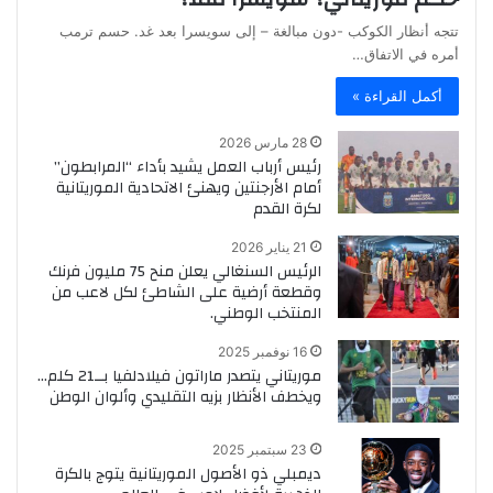
تتجه أنظار الكوكب -دون مبالغة – إلى سويسرا بعد غد. حسم ترمب
أمره في الاتفاق…
أكمل القراءة »
28 مارس 2026
رئيس أرباب العمل يشيد بأداء “المرابطون”
أمام الأرجنتين ويهنئ الاتحادية الموريتانية
لكرة القدم
21 يناير 2026
الرئيس السنغالي يعلن منح 75 مليون فرنك
وقطعة أرضية على الشاطئ لكل لاعب من
المنتخب الوطني.
16 نوفمبر 2025
موريتاني يتصدر ماراتون فيلادلفيا بــ21 كلم…
ويخطف الأنظار بزيه التقليدي وألوان الوطن
23 سبتمبر 2025
ديمبلي ذو الأصول الموريتانية يتوج بالكرة