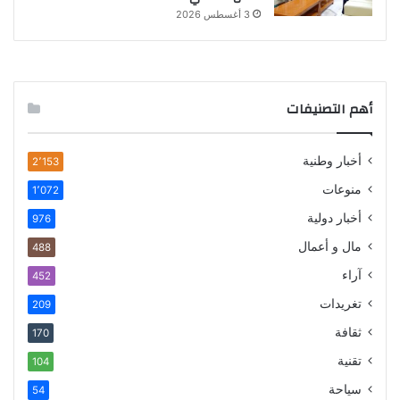
3 أغسطس 2026
أهم التصنيفات
أخبار وطنية
2٬153
منوعات
1٬072
أخبار دولية
976
مال و أعمال
488
آراء
452
تغريدات
209
ثقافة
170
تقنية
104
سياحة
54