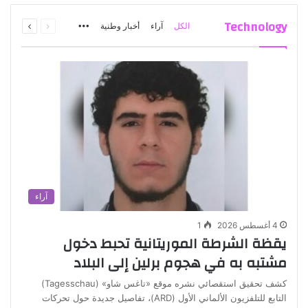
السابقة
التالية
Technology
الكل
آراء
أخبار وطنية
More
الصفحة
الصفحة
آراء
4 أغسطس 2026
1
يقظة الشرطة الموريتانية تحبط دخول
مشتبه به في هجوم برلين إلى البلاد
كشف تحقيق استقصائي نشره موقع «تاغس شاو» (Tagesschau)
التابع للتلفزيون الألماني الأول (ARD)، تفاصيل جديدة حول تحركات