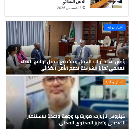
الأمن الغذائي
3 أغسطس 2026
أخبار دولية
رئيس اتحاد أرباب العمل يبحث مع ممثل برنامج الغذاء
ت
العالمي تعزيز الشراكة لدعم الأمن الغذائي
ف
أخبار وطنية
كينروس تازيازت: موريتانيا وجهة واعدة للاستثمار
ر
التعديني وتعزيز المحتوى المحلي.
م
ل