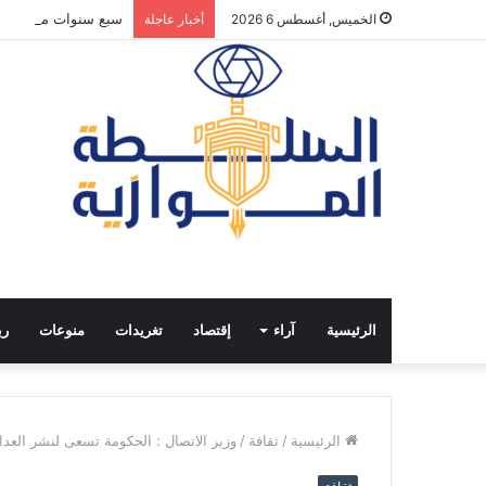
سبع سنوات من الانفت
الخميس, أغسطس 6 2026
أخبار عاجلة
الرئيسية
آراء
إقتصاد
تغريدات
منوعات
ري
الرئيسية
/
ثقافة
/
وزير الاتصال : الحكومة تسعى لنشر العدا