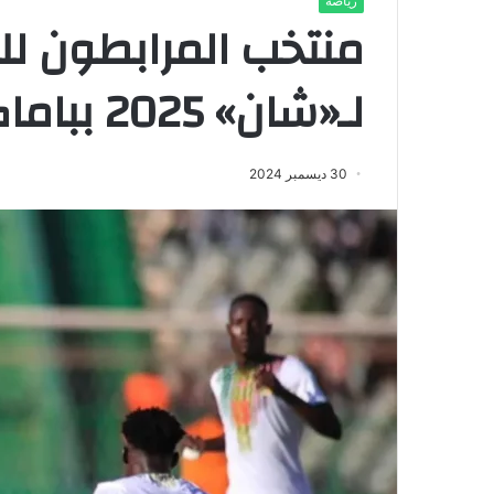
رياضة
منتخب المرابطون لل
لـ«شان» 2025 بباماكو
30 ديسمبر 2024