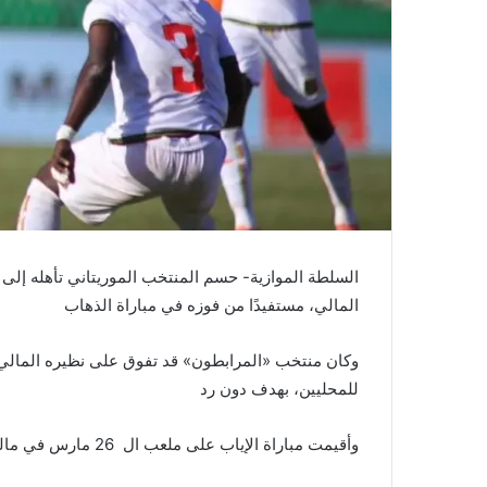
السلطة الموازية- حسم المنتخب الموريتاني تأهله إلى ك
المالي، مستفيدًا من فوزه في مباراة الذهاب
وكان منتخب «المرابطون» قد تفوق على نظيره المالي ف
للمحليين، بهدف دون رد
وأقيمت مباراة الإياب على ملعب ال
26 مارس في مالي، بينما استضاف ملعب شيخا بيديا بنواكشوط مباراة الذهاب