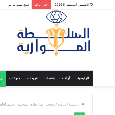
سبع سنوات من الانفت
الخميس, أغسطس 6 2026
أخبار عاجلة
الرئيسية
آراء
إقتصاد
تغريدات
منوعات
ري
الرئيسية
/
رياضة
/
منتخب المرابطون للمحليين يحسم التأهل لـ«شان»