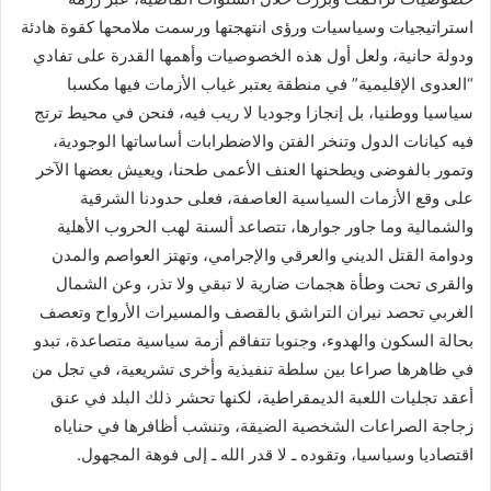
استراتيجيات وسياسيات ورؤى انتهجتها ورسمت ملامحها كقوة هادئة
ودولة حانية، ولعل أول هذه الخصوصيات وأهمها القدرة على تفادي
“العدوى الإقليمية” في منطقة يعتبر غياب الأزمات فيها مكسبا
سياسيا ووطنيا، بل إنجازا وجوديا لا ريب فيه، فنحن في محيط ترتج
فيه كيانات الدول وتنخر الفتن والاضطرابات أساساتها الوجودية،
وتمور بالفوضى ويطحنها العنف الأعمى طحنا، ويعيش بعضها الآخر
على وقع الأزمات السياسية العاصفة، فعلى حدودنا الشرقية
والشمالية وما جاور جوارها، تتصاعد ألسنة لهب الحروب الأهلية
ودوامة القتل الديني والعرقي والإجرامي، وتهتز العواصم والمدن
والقرى تحت وطأة هجمات ضارية لا تبقي ولا تذر، وعن الشمال
الغربي تحصد نيران التراشق بالقصف والمسيرات الأرواح وتعصف
بحالة السكون والهدوء، وجنوبا تتفاقم أزمة سياسية متصاعدة، تبدو
في ظاهرها صراعا بين سلطة تنفيذية وأخرى تشريعية، في تجل من
أعقد تجليات اللعبة الديمقراطية، لكنها تحشر ذلك البلد في عنق
زجاجة الصراعات الشخصية الضيقة، وتنشب أظافرها في حناياه
اقتصاديا وسياسيا، وتقوده ـ لا قدر الله ـ إلى فوهة المجهول.