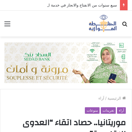
سبع سنوات من الانفتاح والانجاز في خدمة الوطن والمواطن.
بحث
الق
عن
الرئيسية
/
آراء
آراء
تغريدات
منوعات
موريتانيا.. حصاد اتقاء “العدوى