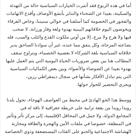
أما في هذه الربوع فقد أثمرت الخيارات السياسية حالة من التهدئة
والسكينة، بعيدا عن الشحناء والتنابز بأبشع الأوصاف وأقذع الاتهامات
والفجور في الخصومة كما أسلفنا في خوالي سنيننا، وخاض الفرقاء
ويخوضون اليوم خلافاتهم البينية بهدوء ولغة وقار ورزانة، لا صخب
فيها ولا هرج ولا مرج، إلا من أوتي ملكوت القذع والثلب والسب، فله
بضاعته المزجاة، وكل ينفق مما عنده، غير أن سوادنا الساحق يدير
خلافاته السياسية بلغة الشركاء لا بعصبية الخصماء، ويتراوح سقف
المطالب هنا بين بعض ضروريات الحياة اليومية التي يتم العمل عليها
بهدوء بعيدا عن الضوضاء والأضواء، وبين بعض الكماليات السياسية
التي يتم تبادل الأفكار بشأنها في سجال ديمقراطي رزين،
ويجري التحضير للحوار حولها.
ووسط هذا الجو الهادئ في محيط من العواصف الهوجاء، تحول بلدنا
رويدا رويدا من بقعة ترابية على خريطة جغرافية لا ناقة له في
المجامع الدولة، ولا جمل في المحافل الإقليمية، إلى مركز تأثر وتأثير
في المنطقة، خصوصا في ملفات الأمن والهجرة والطاقة ومحاربة
الهشاشة الاجتماعية والحنو على الفئات المستضعفة وذوي الخصاصة