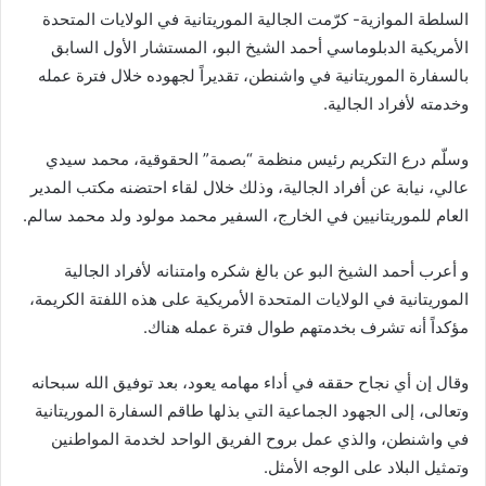
السلطة الموازية- كرّمت الجالية الموريتانية في الولايات المتحدة
الأمريكية الدبلوماسي أحمد الشيخ البو، المستشار الأول السابق
بالسفارة الموريتانية في واشنطن، تقديراً لجهوده خلال فترة عمله
وخدمته لأفراد الجالية.
وسلّم درع التكريم رئيس منظمة “بصمة” الحقوقية، محمد سيدي
عالي، نيابة عن أفراد الجالية، وذلك خلال لقاء احتضنه مكتب المدير
العام للموريتانيين في الخارج، السفير محمد مولود ولد محمد سالم.
و أعرب أحمد الشيخ البو عن بالغ شكره وامتنانه لأفراد الجالية
الموريتانية في الولايات المتحدة الأمريكية على هذه اللفتة الكريمة،
مؤكداً أنه تشرف بخدمتهم طوال فترة عمله هناك.
وقال إن أي نجاح حققه في أداء مهامه يعود، بعد توفيق الله سبحانه
وتعالى، إلى الجهود الجماعية التي بذلها طاقم السفارة الموريتانية
في واشنطن، والذي عمل بروح الفريق الواحد لخدمة المواطنين
وتمثيل البلاد على الوجه الأمثل.