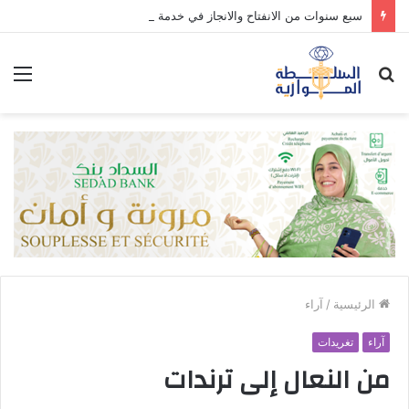
سبع سنوات من الانفتاح والانجاز في خدمة الوطن والمواطن.
بحث
الق
عن
الرئيسية
/
آراء
آراء
تغريدات
من النعال إلى ترندات