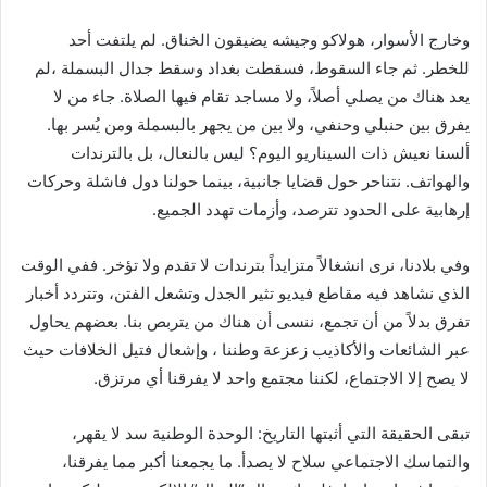
وخارج الأسوار، هولاكو وجيشه يضيقون الخناق. لم يلتفت أحد
للخطر. ثم جاء السقوط، فسقطت بغداد وسقط جدال البسملة ،لم
يعد هناك من يصلي أصلاً، ولا مساجد تقام فيها الصلاة. جاء من لا
يفرق بين حنبلي وحنفي، ولا بين من يجهر بالبسملة ومن يُسر بها.
ألسنا نعيش ذات السيناريو اليوم؟ ليس بالنعال، بل بالترندات
والهواتف. نتناحر حول قضايا جانبية، بينما حولنا دول فاشلة وحركات
إرهابية على الحدود تترصد، وأزمات تهدد الجميع.
وفي بلادنا، نرى انشغالاً متزايداً بترندات لا تقدم ولا تؤخر. ففي الوقت
الذي نشاهد فيه مقاطع فيديو تثير الجدل وتشعل الفتن، وتتردد أخبار
تفرق بدلاً من أن تجمع، ننسى أن هناك من يتربص بنا. بعضهم يحاول
عبر الشائعات والأكاذيب زعزعة وطننا ، وإشعال فتيل الخلافات حيث
لا يصح إلا الاجتماع، لكننا مجتمع واحد لا يفرقنا أي مرتزق.
تبقى الحقيقة التي أثبتها التاريخ: الوحدة الوطنية سد لا يقهر،
والتماسك الاجتماعي سلاح لا يصدأ. ما يجمعنا أكبر مما يفرقنا،