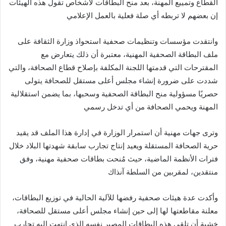
القطاع وتمييع المهنة، بعد منح البطاقات لأشخاص تقول هذه الهيئات
إن بعضهم لا تربطه أي صلة فعلية بالعمل الإعلامي
‎وانتقدت مؤسسات وتنظيمات صحفية استحواذ وزارة الثقافة على
ملف البطاقة الصحفية المهنية، معتبرة أن ذلك يتعارض مع
المقترحات التي قدمتها اللجنة المكلفة بإصلاح قطاع الصحافة، والتي
شددت على ضرورة إنشاء مجلس أعلى مستقل للصحافة يتولى
حصريًا مسؤولية منح البطاقة الصحفية وسحبها، بما يضمن استقلالية
المهنة ويحمي الصحافة من أي تدخل رسمي
‎وترى جهات مهنية أن استمرار الوزارة في إدارة هذا الملف قد يقيد
حرية الصحافة المستقلة ويعيد إنتاج تجارب سابقة شهدتها البلاد خلال
فترات الأنظمة الماضية، حيث مُنحت بطاقات صحفية مهنية، وفق
منتقدين، لمقربين من السلطة آنذاك
‎وأكدت عدة هيئات صحفية رفضها للآلية الحالية في توزيع البطاقات،
معلنة مقاطعتها لها إلى حين إنشاء مجلس أعلى مستقل للصحافة،
خشية أن تلقى هذه البطاقات المصير نفسه الذي انتهت إليه تجارب