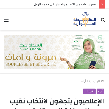
سبع سنوات من الانفتاح والانجاز في خدمة الوطن والمواطن.
بحث
الق
عن
الرئيسية
/
آراء
آراء
تغريدات
‎الإعلاميون يتجهون لانتخاب نقيب