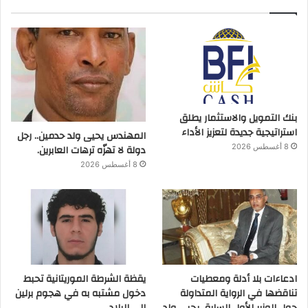
بنك التمويل والاستثمار يطلق
استراتيجية جديدة لتعزيز الأداء
المهندس يحيى ولد حدمين.. رجل
دولة لا تهزّه ترهات العابرين.
8 أغسطس 2026
8 أغسطس 2026
ادعاءات بلا أدلة ومعطيات
يقظة الشرطة الموريتانية تحبط
تناقضها في الرواية المتداولة
دخول مشتبه به في هجوم برلين
حول الوزير الأول السابق يحيى ولد
إلى البلاد