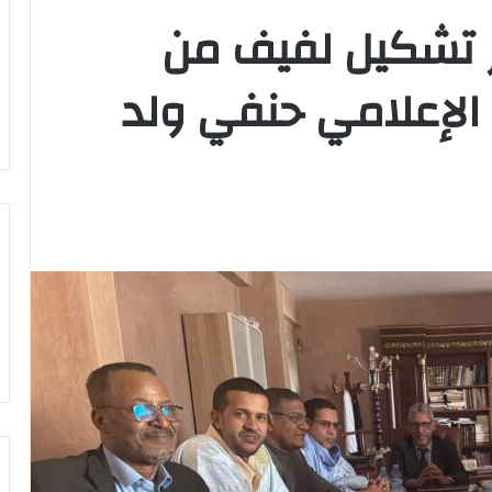
رر تشكيل لفيف من
 الإعلامي حنفي ولد