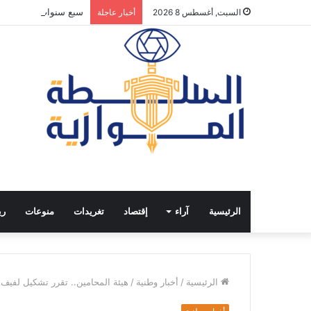
سبع سنوات من الانفتا
السبت, أغسطس 8 2026
أخبار عاجلة
الرئيسية
آراء
إقتصاد
تغريدات
منوعات
ري
الرئيسية
/
أخبار وطنية
/
هيئة المحامين.. تقرر تشكيل لفيف 