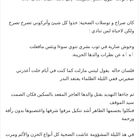
كان صراخ و توسلات الضحية: خذوا كل شيئ وأتركوني تصرخ تصرخ
ولكن لاحياة لمن تنادي :
وحوش ضارية في ثوب بشري تنوي سوءا وبئس مافعلت
ٱه ٱه عن نظرات والدها الحزينة.
فلسان حاله يقول ليتني مازلت كما كنت في أيام خلت أعذرني
صغيرتي ففي الليلة الظلماء يفتقد البدر
ثم جاءها التهديد بقتل والدها العاجز المقعد بالسكين فكان الصمت
سيد الموقف
فنكلوا بجسمها الطاهر أشد تنكيل مزقوا شرفها واغتصبوها بدون رأفة
ورحمة
في هذ الليلة المشؤومة عاشت الضحية كل أنواع الحزن والألم ومرت