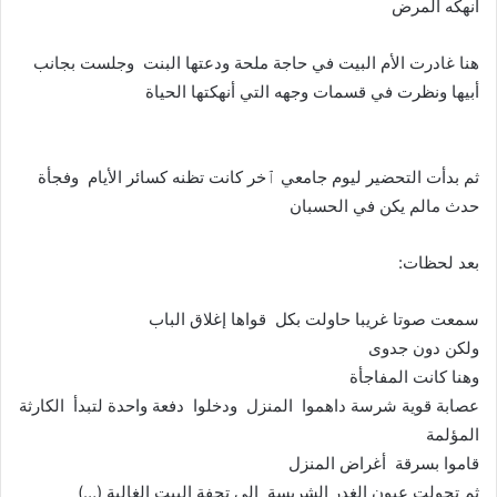
أنهكه المرض
هنا غادرت الأم البيت في حاجة ملحة ودعتها البنت وجلست بجانب
أبيها ونظرت في قسمات وجهه التي أنهكتها الحياة
ثم بدأت التحضير ليوم جامعي ٱخر كانت تظنه كسائر الأيام وفجأة
حدث مالم يكن في الحسبان
بعد لحظات:
سمعت صوتا غريبا حاولت بكل قواها إغلاق الباب
ولكن دون جدوى
وهنا كانت المفاجأة
عصابة قوية شرسة داهموا المنزل ودخلوا دفعة واحدة لتبدأ الكارثة
المؤلمة
قاموا بسرقة أغراض المنزل
ثم تحولت عيون الغدر الشريسة إلى تحفة البيت الغالية (…)