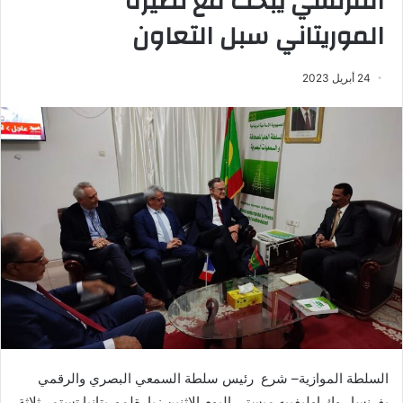
الفرنسي يبحث مع نظيره
الموريتاني سبل التعاون
24 أبريل 2023
السلطة
الموازية
–
شرع
رئيس
سلطة
السمعي
البصري
والرقمي
بفرنسا
روك
اوليفييه
ميستر،
اليوم
الاثنين
زيارة
لموريتانيا
تستمر
ثلاثة