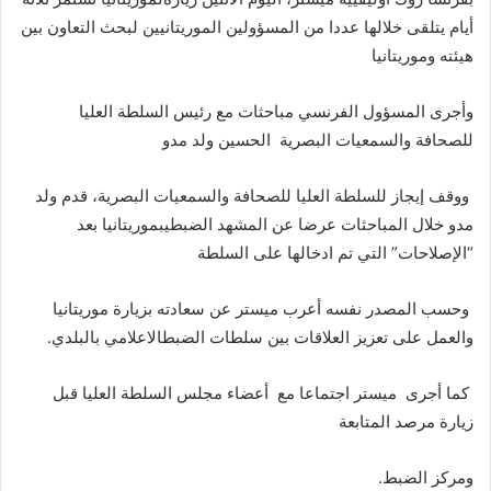
أيام
يتلقى
خلالها
عددا
من
المسؤولين
الموريتانيين
لبحث
التعاون
بين
هيئته
وموريتانيا
وأجرى
المسؤول
الفرنسي
مباحثات
مع
رئيس
السلطة
العليا
للصحافة
والسمعيات
البصرية
الحسين
ولد
مدو
ووقف
إيجاز
للسلطة
العليا
للصحافة
والسمعيات
البصرية،
قدم
ولد
مدو
خلال
المباحثات
عرضا
عن
المشهد
الضبطي
بموريتانيا
بعد
“
الإصلاحات
”
التي
تم
ادخالها
على
السلطة
وحسب
المصدر
نفسه
أعرب
ميستر
عن
سعادته
بزيارة
موريتانيا
والعمل
على
تعزيز
العلاقات
بين
سلطات
الضبط
الاعلامي
بالبلدي
.
كما
أجرى
ميستر
اجتماعا
مع
أعضاء
مجلس
السلطة
العليا
قبل
زيارة
مرصد
المتابعة
ومركز
الضبط
.