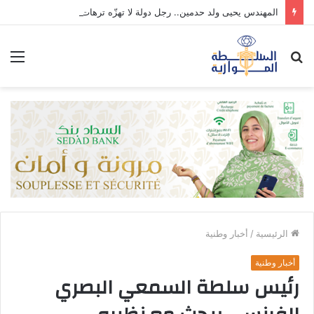
المهندس يحيى ولد حدمين.. رجل دولة لا تهزّه ترهات العابرين.
بحث
الق
عن
الرئيسية
/
أخبار وطنية
أخبار وطنية
رئيس سلطة السمعي البصري