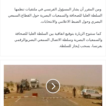
ومن
المقرر
أن
يشار
المسؤول
الفرنسي
في
ملتقيات
تنظمها
السلطة
العليا
للصحافة
والسمعيات
البصرية
حول
القطاع،
السمعي
البصري
وحول
الضبط
الاعلامي
والانتخابات
.
كما
ستتوج
الزيارة
بتوقيع
اتفاقية
بين
السلطة
العليا
للصحافة
والسمعيات
البصرية
وسلطة
الاتصال
السمعي
البصري
والرقمي
بفرنسا،
بسحب
إيجاز
للسلطة
.